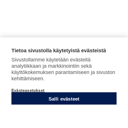
Metallitöitä
Tietoa sivustolla käytetyistä evästeistä
monipuolisesti eri
Sivustollamme käytetään evästeitä
analytiikkaan ja markkinointiin sekä
käyttökokemuksen parantamiseen ja sivuston
käyttötarkoituksiin
kehittämiseen.
Evästeasetukset
Salli evästeet
Valmistamme metallituotteita
polttamalla, koneistamalla ja
hitsaamalla. Teemme asiakkaan
piirustusten mukaisia tuotteita lähinnä